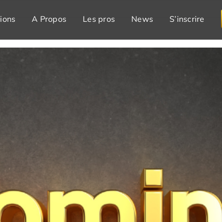
ions
A Propos
Les pros
News
S’inscrire