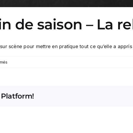
n de saison – La re
r scène pour mettre en pratique tout ce qu’elle a appris 
sur
rmés
Cérémonie
de
fin
de
 Platform!
saison
–
La
relève